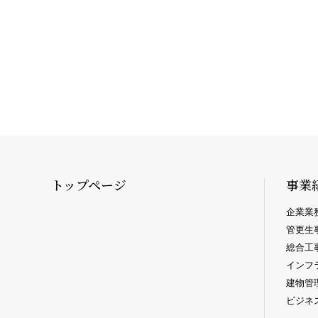
トップページ
事業
企業業
管更生
総合工
インフ
建物管
ビジネ